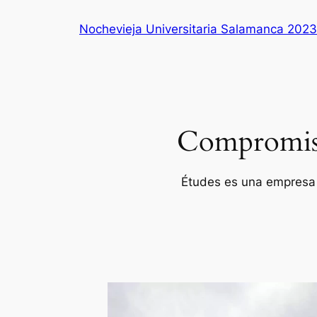
Saltar
Nochevieja Universitaria Salamanca 2023
al
contenido
Compromiso 
Études es una empresa p