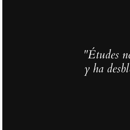
"Études no
y ha desb